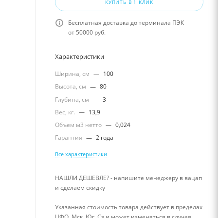
КУПИТЬ В 1 КЛИК
Бесплатная доставка до терминала ПЭК
от 50000 руб.
Характеристики
Ширина, см
—
100
Высота, см
—
80
Глубина, см
—
3
Вес, кг.
—
13,9
Объем м3 нетто
—
0,024
Гарантия
—
2 года
Все характеристики
НАШЛИ ДЕШЕВЛЕ? - напишите менеджеру в вацап
и сделаем скидку
Указанная стоимость товара действует в пределах
ЦФО, Мск, Юг, Сз и может изменяться в случая