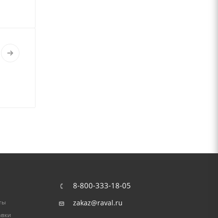
8-800-333-18-05
ты
zakaz@raval.ru
авки