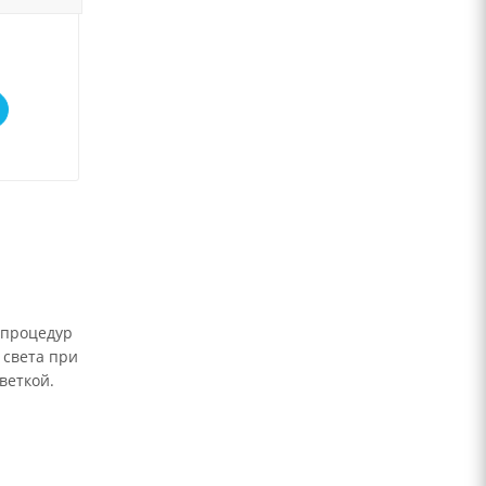
 процедур
 света при
светкой.