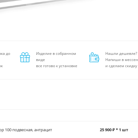
вка до
Изделие в собранном
Нашли дешевле?
виде
Напиши в мессе
ок
все готово к установке
и сделаем скидку
ор 100 подвесная, антрацит
25 900 ₽ * 1 шт