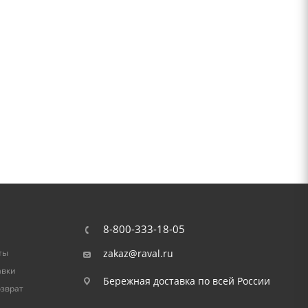
8-800-333-18-05
ты
zakaz@raval.ru
авки
Бережная доставка по всей России
озврат