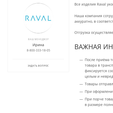
Все изделия Raval у
Наша компания сотру
аккуратно, в соотве
Отгрузка осуществляе
ВАШ МЕНЕДЖЕР
ВАЖНАЯ И
Ирина
8-800-333-18-05
После приёма т
товара в транс
ЗАДАТЬ ВОПРОС
фиксируется сос
целым и невред
Товары отправл
При оформлении
При порче това
в размере полн