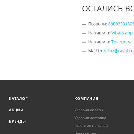
ОСТАЛИСЬ В
Позвони:
8800333180
Напиши в:
Whats app
Напиши в:
Телеграм
Mail to
zakaz@raval.ru
КАТАЛОГ
КОМПАНИЯ
АКЦИИ
Условия оплаты
Условия доставки
БРЕНДЫ
Гарантия на товар
Вопрос-ответ