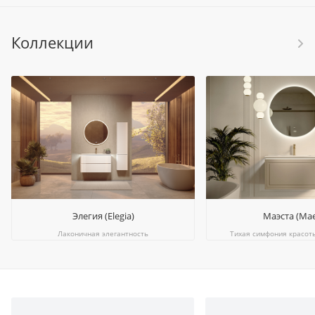
Коллекции
Элегия (Elegia)
Маэста (Mae
Лаконичная элегантность
Тихая симфония красот