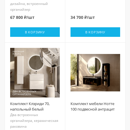
дизайна, встроенный
органайзер
67 800
₽
/шт
34 700
₽
/шт
В КОРЗИНУ
В КОРЗИНУ
Комплект Клэриди 70,
Комплект мебели Нотте
напольный белый
100 подвесной антрацит
Два встроенных
органайзера, керамическая
раковина