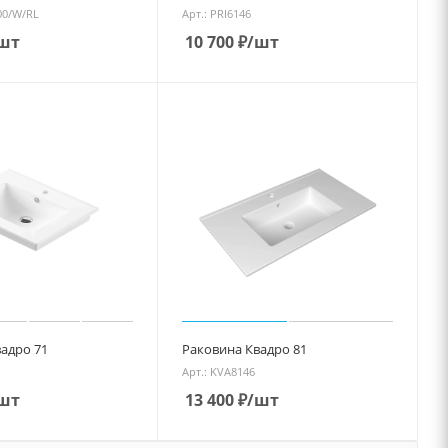
100/W/RL
Арт.: PRI6146
шт
10 700
₽
/шт
адро 71
Раковина Квадро 81
Арт.: KVA8146
шт
13 400
₽
/шт