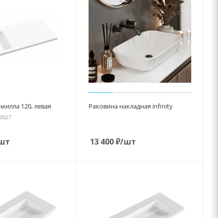
милла 120, левая
Раковина накладная infinity
10027
шт
13 400
₽
/шт