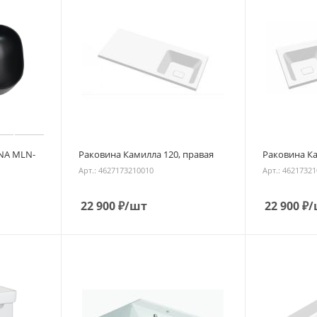
NA MLN-
Раковина Камилла 120, правая
Раковина Ка
Арт.: 4627173210010
Арт.: 4621732
22 900
₽
/шт
22 900
₽
/