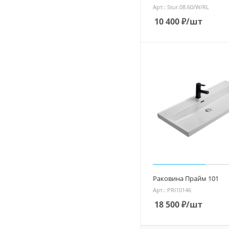
Арт.: Stur.08.60/W/RL
10 400
₽
/шт
Раковина Прайм 101
Арт.: PRI10146
18 500
₽
/шт