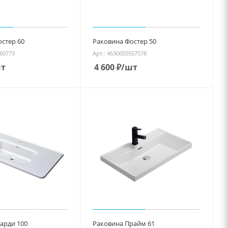
стер 60
Раковина Фостер 50
060773
Арт.: 4630055557578
т
4 600
₽
/шт
арди 100
Раковина Прайм 61