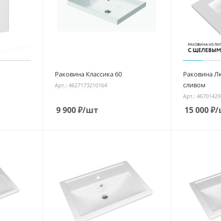
Раковина Классика 60
Раковина Л
сливом
Арт.: 4627173210164
Арт.: 4670142
9 900
₽
/шт
15 000
₽
/