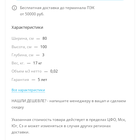
Бесплатная доставка до терминала ПЭК
от 50000 руб.
Характеристики
Ширина, см
—
80
Высота, см
—
100
Глубина, см
—
3
Вес, кг.
—
17 кг
Объем м3 нетто
—
0,02
Гарантия
—
5 лет
Все характеристики
НАШЛИ ДЕШЕВЛЕ? - напишите менеджеру в вацап и сделаем
скидку
Указанная стоимость товара действует в пределах ЦФО, Мск,
Юг, Сз и может изменяться в случая других регионах
доставки.