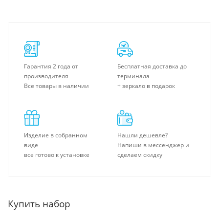
Гарантия 2 года от
Бесплатная доставка до
производителя
терминала
Все товары в наличии
+ зеркало в подарок
Изделие в собранном
Нашли дешевле?
виде
Напиши в мессенджер и
все готово к установке
сделаем скидку
Купить набор