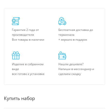
Гарантия 2 года от
Бесплатная доставка до
производителя
терминала
Все товары в наличии
+ зеркало в подарок
Изделие в собранном
Нашли дешевле?
виде
Напиши в мессенджер и
все готово к установке
сделаем скидку
Купить набор