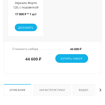
Зеркало Форте
120, с подсветкой
17 800 ₽ * 1 шт
ДОБАВИТЬ
Стоимость набора
44 600 ₽
44 600 ₽
КУПИТЬ НАБОР
ОПИСАНИЕ
ХАРАКТЕРИСТИКИ
ВИДЕО
О