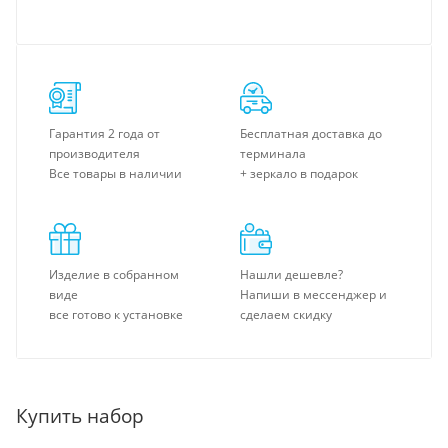
Гарантия 2 года от
Бесплатная доставка до
производителя
терминала
Все товары в наличии
+ зеркало в подарок
Изделие в собранном
Нашли дешевле?
виде
Напиши в мессенджер и
все готово к установке
сделаем скидку
Купить набор