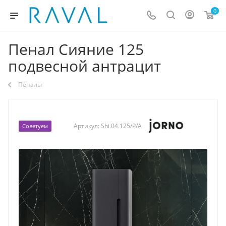
0
Пенал Сияние 125
подвесной антрацит
Пеналы
Артикул:
Shi.04.125/P/A
Советуем