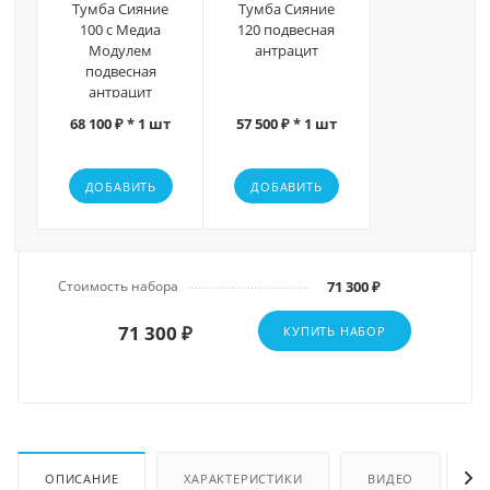
Тумба Сияние
Тумба Сияние
100 с Медиа
120 подвесная
Модулем
антрацит
подвесная
антрацит
68 100 ₽ * 1 шт
57 500 ₽ * 1 шт
ДОБАВИТЬ
ДОБАВИТЬ
Стоимость набора
71 300 ₽
71 300 ₽
КУПИТЬ НАБОР
ОПИСАНИЕ
ХАРАКТЕРИСТИКИ
ВИДЕО
О