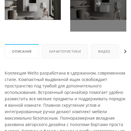
ОПИСАНИЕ
ХАРАКТЕРИСТИКИ
ВИДЕО
О
Коллекция Welto разработана в сдержанном, современном
стиле. Компактный выдвижной ящик освобождает
пространство под тумбой для дополнительного
использования. Встроенный органайзер помогает удобно
разместить все мелкие предметы и поддерживать порядок
в ванной комнате. Плавное скругление углов и
интегрированные ручки делают комплект мебели
максимально безопасным. Полноразмерная вкладная
раковина авторского дизайна с пологими бортами проста
в уходе. Корпуса и фасады пенала и тумбы изготовлены из