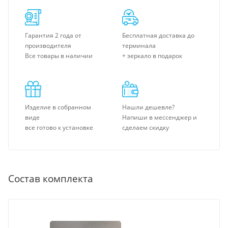
Гарантия 2 года от
Бесплатная доставка до
производителя
терминала
Все товары в наличии
+ зеркало в подарок
Изделие в собранном
Нашли дешевле?
виде
Напиши в мессенджер и
все готово к установке
сделаем скидку
Состав комплекта