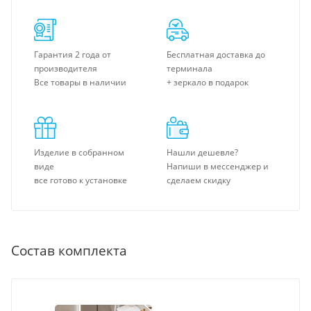
Гарантия 2 года от
Бесплатная доставка до
производителя
терминала
Все товары в наличии
+ зеркало в подарок
Изделие в собранном
Нашли дешевле?
виде
Напиши в мессенджер и
все готово к установке
сделаем скидку
Состав комплекта