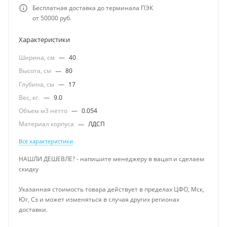
Бесплатная доставка до терминала ПЭК
от 50000 руб.
Характеристики
Ширина, см
—
40
Высота, см
—
80
Глубина, см
—
17
Вес, кг.
—
9.0
Объем м3 нетто
—
0.054
Материал корпуса
—
ЛДСП
Все характеристики
НАШЛИ ДЕШЕВЛЕ? - напишите менеджеру в вацап и сделаем
скидку
Указанная стоимость товара действует в пределах ЦФО, Мск,
Юг, Сз и может изменяться в случая других регионах
доставки.